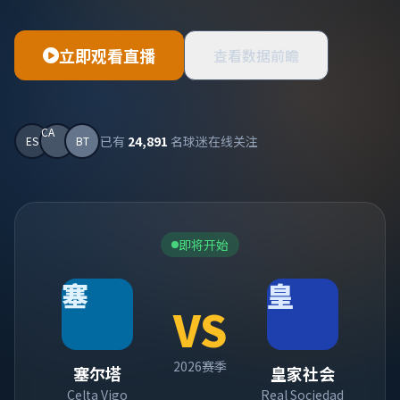
立即观看直播
查看数据前瞻
CA
已有
24,891
名球迷在线关注
ES
BT
即将开始
塞
皇
VS
2026赛季
塞尔塔
皇家社会
Celta Vigo
Real Sociedad