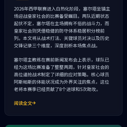
2026年西甲联赛进入白热化阶段，塞尔塔坐镇主
场迎战皇家社会的比赛备受瞩目。两队近期状态
起伏不定，塞尔塔在主场拥有不俗的战斗力，而
皇家社会则凭借稳健的防守体系稳居积分榜前
列。本文将从战术打法、关键球员对决以及历史
交锋记录三个维度，深度剖析本场焦点战。
塞尔塔主教练在赛前新闻发布会上表示，球队已
经为这场比赛准备了整整两周，针对皇家社会的
高位逼抢战术制定了详细的应对策略。核心球员
阿斯帕斯的体能状况成为外界关注的焦点，这位
老将本赛季已经贡献了8个进球和5次助攻。
阅读全文