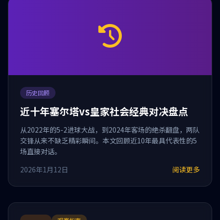
历史回顾
近十年塞尔塔vs皇家社会经典对决盘点
从2022年的5-2进球大战，到2024年客场的绝杀翻盘，两队
交锋从来不缺乏精彩瞬间。本文回顾近10年最具代表性的5
场直接对话。
2026年1月12日
阅读更多